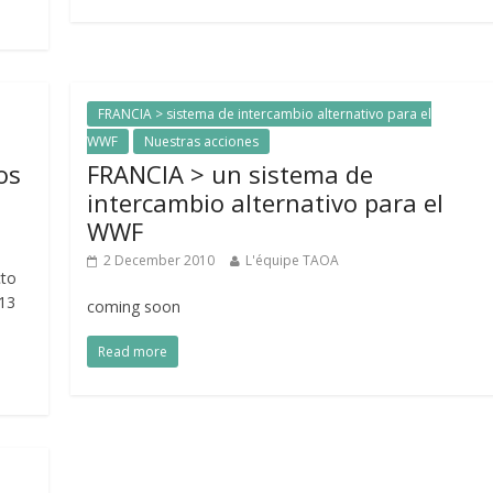
FRANCIA > sistema de intercambio alternativo para el
WWF
Nuestras acciones
os
FRANCIA > un sistema de
intercambio alternativo para el
WWF
2 December 2010
L'équipe TAOA
cto
 13
coming soon
Read more