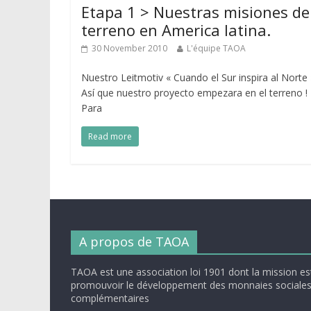
Etapa 1 > Nuestras misiones de
terreno en America latina.
30 November 2010
L'équipe TAOA
Nuestro Leitmotiv « Cuando el Sur inspira al Norte 
Así que nuestro proyecto empezara en el terreno !
Para
Read more
A propos de TAOA
TAOA est une association loi 1901 dont la mission es
promouvoir le développement des monnaies sociales
complémentaires