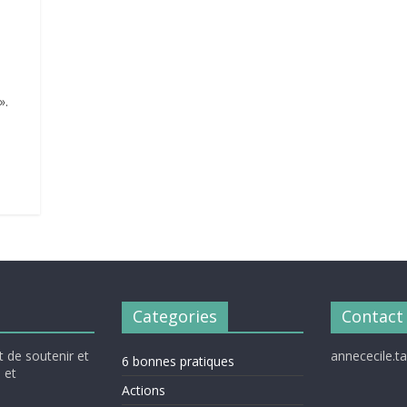
».
Categories
Contact
t de soutenir et
annececile.
6 bonnes pratiques
 et
Actions