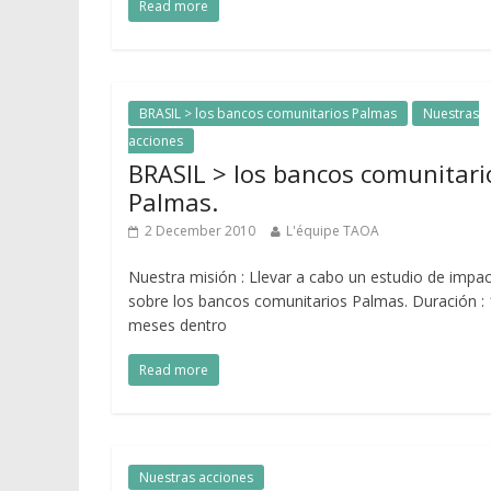
Read more
BRASIL > los bancos comunitarios Palmas
Nuestras
acciones
BRASIL > los bancos comunitari
Palmas.
2 December 2010
L'équipe TAOA
Nuestra misión : Llevar a cabo un estudio de impa
sobre los bancos comunitarios Palmas. Duración :
meses dentro
Read more
Nuestras acciones