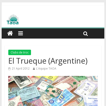
Clubs de troc
El Trueque (Argentine)
21 April 2012
L'équipe TAOA