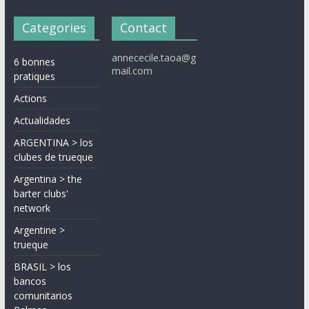
Categories
Contact
annececile.taoa@g
6 bonnes
mail.com
pratiques
Actions
Actualidades
ARGENTINA > los
clubes de trueque
Argentina > the
barter clubs'
network
Argentine >
trueque
BRASIL > los
bancos
comunitarios