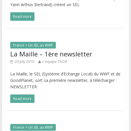
Yann Arthus Bertrand) créent un SEL
Read more
France > Un SEL au WWF
La Maille – 1ère newsletter
20 July 2010
L'équipe TAOA
La Maille, le SEL (Système d’Echange Local) du WWF et de
GoodPlanet, sort sa première newsletter, à télécharger :
NEWSLETTER
Read more
France > Un SEL au WWF