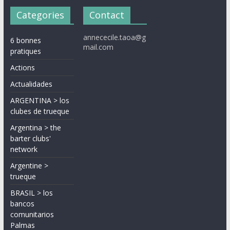
Categories
Contact
annececile.taoa@g
6 bonnes
mail.com
pratiques
Actions
Actualidades
ARGENTINA > los
clubes de trueque
Argentina > the
barter clubs'
network
Argentine >
trueque
BRASIL > los
bancos
comunitarios
Palmas