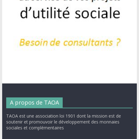
A propos de TAOA
TAOA est une association loi 1901 dont la mission est de
soutenir et promouvoir le développement des monnaies
sociales et complémentaires