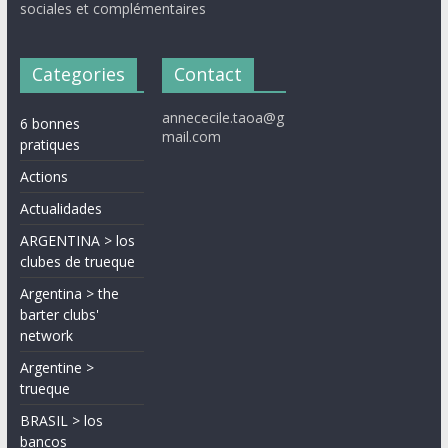
sociales et complémentaires
Categories
Contact
annececile.taoa@g
6 bonnes
mail.com
pratiques
Actions
Actualidades
ARGENTINA > los
clubes de trueque
Argentina > the
barter clubs'
network
Argentine >
trueque
BRASIL > los
bancos